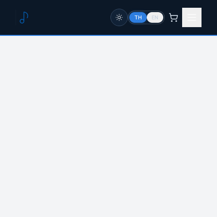
TH
EN