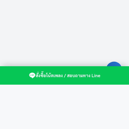
สั่งซื้อโน้ตเพลง / สอบถามทาง Line
ศูนย์รวมโน้ตเปียโนคุณภาพ by St.Music