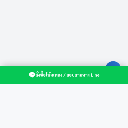
สั่งซื้อโน้ตเพลง / สอบถามทาง Line
ศูนย์รวมโน้ตเปียโนคุณภาพ by St.Music